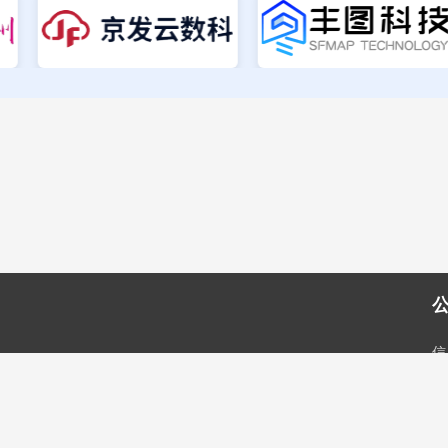
信
州省分行
企
息公示系统
异