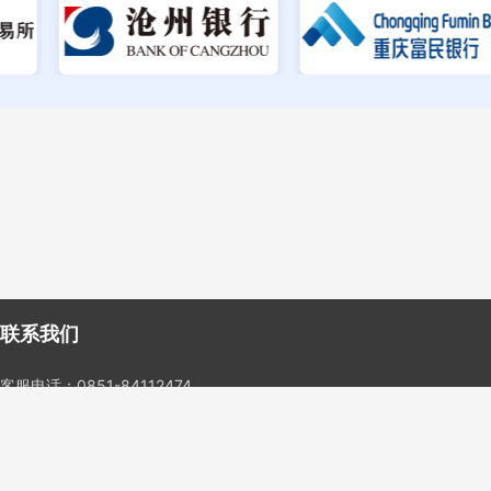
联系我们
客服电话：0851-84112474
邮箱：ShenghuiCredit@163.com
地址：贵阳市观山湖区诚信北路8号绿地联盛国际5号楼一单元30层1号